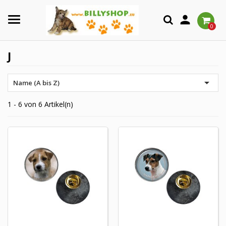

0
J

Name (A bis Z)
1 - 6 von 6 Artikel(n)