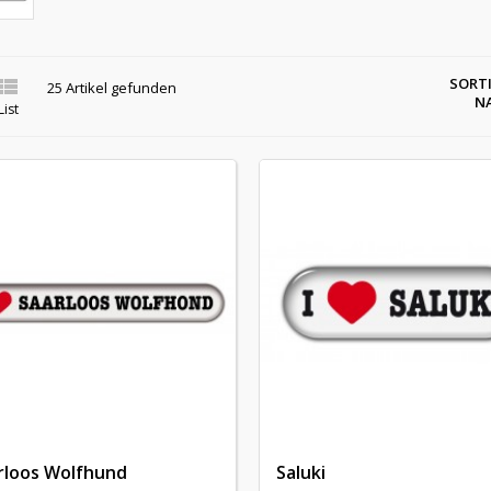

SORT
25 Artikel gefunden
N
List
rloos Wolfhund
Saluki