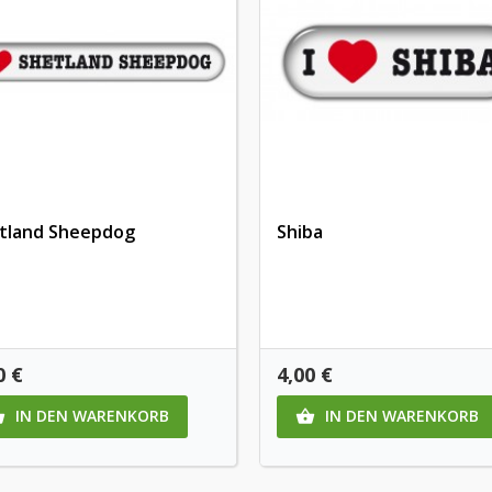
tland Sheepdog
Shiba
is
Preis
0 €
4,00 €
IN DEN WARENKORB
IN DEN WARENKORB

