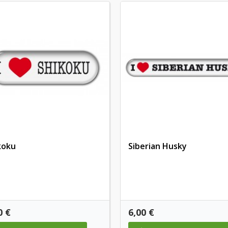
koku
Siberian Husky
is
Preis
0 €
6,00 €