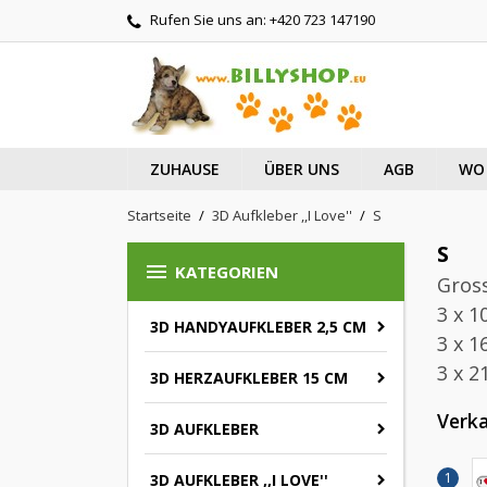
Rufen Sie uns an:
+420 723 147190
ZUHAUSE
ÜBER UNS
AGB
WO 
Startseite
3D Aufkleber ,,I Love''
S
S

KATEGORIEN
Gross
3 x 1
3D HANDYAUFKLEBER 2,5 CM
3 x 1
3 x 2
3D HERZAUFKLEBER 15 CM
Verka
3D AUFKLEBER
3D AUFKLEBER ,,I LOVE''