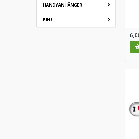
HANDYANHÄNGER
PINS
Pre
6,0