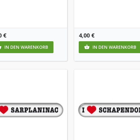
is
Preis
0 €
4,00 €
IN DEN WARENKORB
IN DEN WARENKORB

