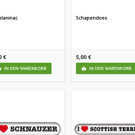
planinac
Schapendoes
is
Preis
0 €
5,00 €
IN DEN WARENKORB
IN DEN WARENKORB

