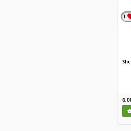
She
Pre
6,0