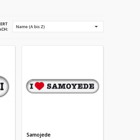
IERT

Name (A bis Z)
ACH:
Samojede