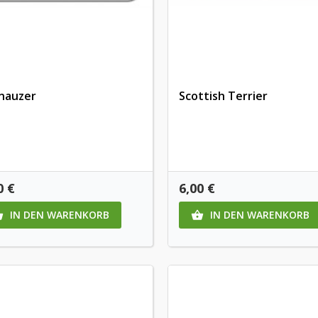
nauzer
Scottish Terrier
is
Preis
0 €
6,00 €
IN DEN WARENKORB
IN DEN WARENKORB

