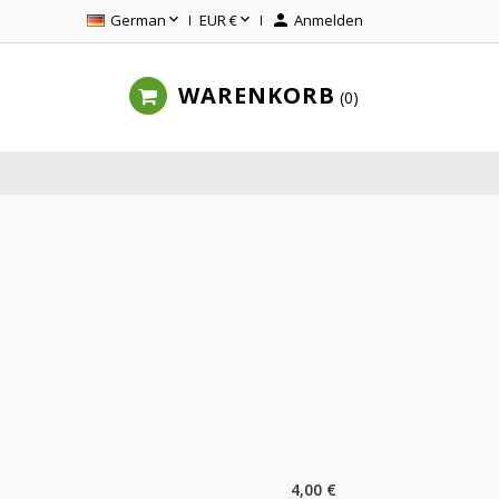


German
EUR €

Anmelden
WARENKORB
0
4,00 €