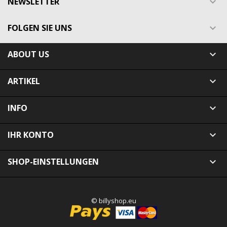
NEWSLETTER

FOLGEN SIE UNS

ABOUT US

ARTIKEL

INFO

IHR KONTO

SHOP-EINSTELLUNGEN

© billyshop.eu