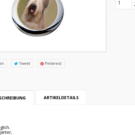
len
Tweet
Pinterest
ARTIKELDETAILS
SCHREIBUNG
lich.
ganter,