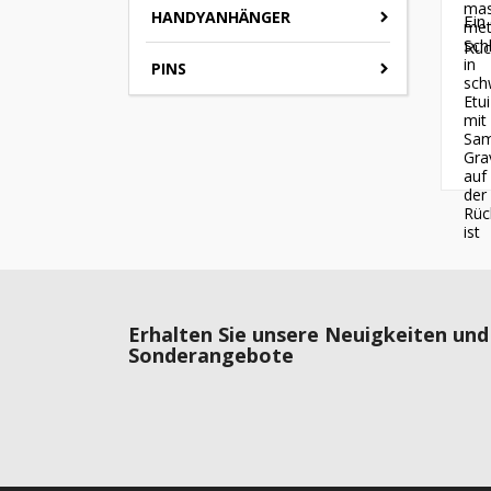
mas
HANDYANHÄNGER
Ein
met
Sch
Rüc
in
PINS
sch
Etui
mit
Sam
Gra
auf
der
Rüc
ist
Erhalten Sie unsere Neuigkeiten und
Sonderangebote