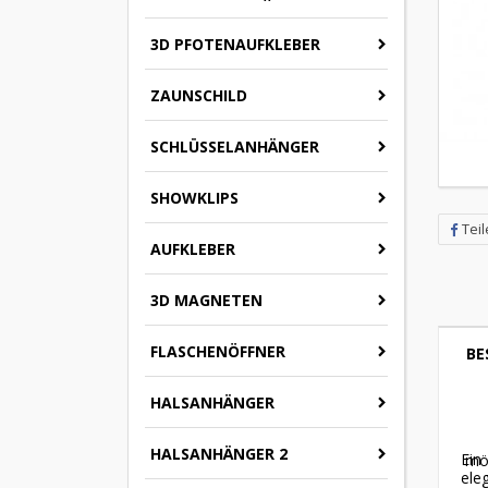
3D PFOTENAUFKLEBER
ZAUNSCHILD
SCHLÜSSELANHÄNGER
SHOWKLIPS
Tei
AUFKLEBER
3D MAGNETEN
FLASCHENÖFFNER
BE
HALSANHÄNGER
HALSANHÄNGER 2
Ein
mög
ele