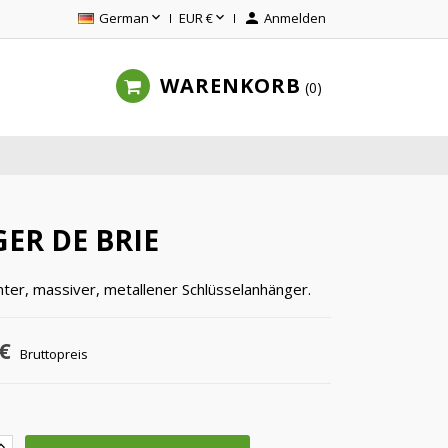


German
EUR €

Anmelden
WARENKORB
0
ER DE BRIE
nter, massiver, metallener Schlüsselanhänger.
€
Bruttopreis