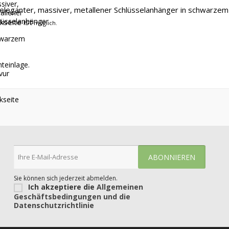
siver,
 eleganter, massiver, metallener Schlüsselanhänger in schwarzem 
allener
lüsselanhänger
kseite ist
möglich.
warzem
teinlage.
vur
kseite
Sie können sich jederzeit abmelden.
Ich akzeptiere die
Allgemeinen
Geschäftsbedingungen und die
Datenschutzrichtlinie