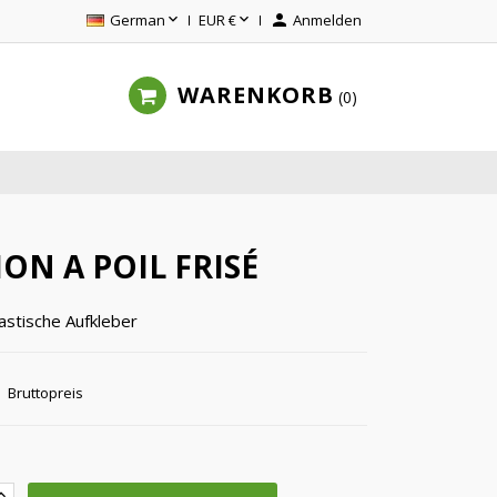


German
EUR €

Anmelden
WARENKORB
0
ON A POIL FRISÉ
lastische Aufkleber
Bruttopreis