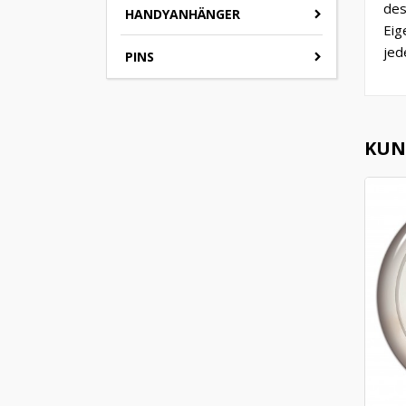
des
HANDYANHÄNGER
Eig
jed
PINS
KUND