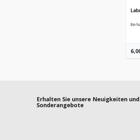
Lab
Ein h
Pre
6,0
Erhalten Sie unsere Neuigkeiten und
Sonderangebote