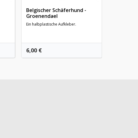
Belgischer Schäferhund -
Groenendael
Ein halbplastische Aufkleber.
Preis
Preis
6,00 €
6,00 €