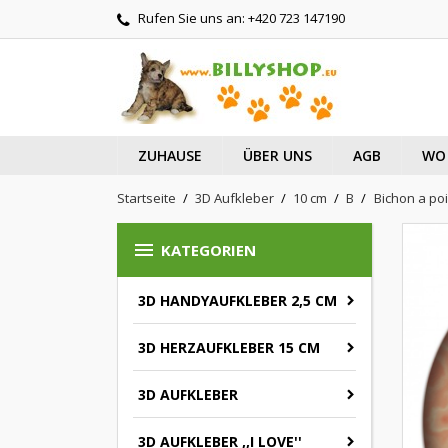
Rufen Sie uns an:
+420 723 147190
ZUHAUSE
ÜBER UNS
AGB
WO 
Startseite
3D Aufkleber
10 cm
B
Bichon a poil

KATEGORIEN
3D HANDYAUFKLEBER 2,5 CM
3D HERZAUFKLEBER 15 CM
3D AUFKLEBER
3D AUFKLEBER ,,I LOVE''