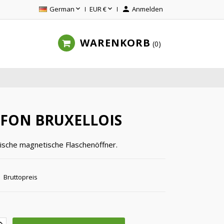


German
EUR €

Anmelden
WARENKORB
0
FFON BRUXELLOIS
ische magnetische Flaschenöffner.
Bruttopreis