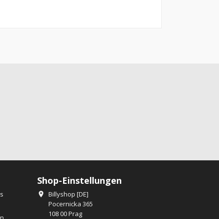
Shop-Einstellungen
os
Billyshop [DE]

Pocernicka 365
108 00 Prag
en