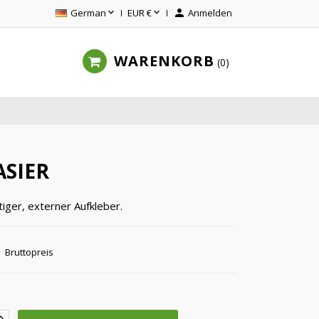


German
EUR €

Anmelden
WARENKORB
0
ASIER
tiger, externer Aufkleber.
Bruttopreis