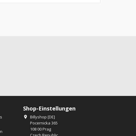
Shop-Einstellungen
os
Billyshop [DE]

Pocernicka 365
108 00 Prag
en
Czech Republic