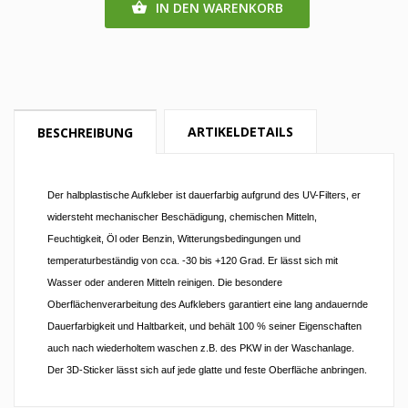
IN DEN WARENKORB

ARTIKELDETAILS
BESCHREIBUNG
Der halbplastische Aufkleber ist dauerfarbig aufgrund des UV-Filters, er
widersteht mechanischer Beschädigung, chemischen Mitteln,
Feuchtigkeit, Öl oder Benzin, Witterungsbedingungen und
temperaturbeständig von cca. -30 bis +120 Grad. Er lässt sich mit
Wasser oder anderen Mitteln reinigen. Die besondere
Oberflächenverarbeitung des Aufklebers garantiert eine lang andauernde
Dauerfarbigkeit und Haltbarkeit, und behält 100 % seiner Eigenschaften
auch nach wiederholtem waschen z.B. des PKW in der Waschanlage.
Der 3D-Sticker lässt sich auf jede glatte und feste Oberfläche anbringen.